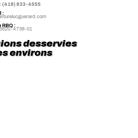
: (418) 833-4555
 :
inturelucguerard.com
 RBQ :
 5620-4738-01
ions desservies
les environs