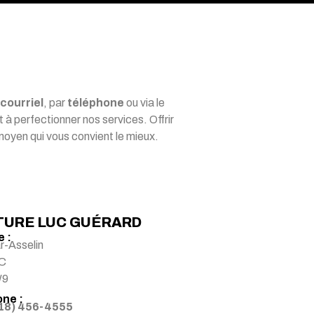
courriel
, par
téléphone
ou via le
à perfectionner nos services. Offrir
e moyen qui vous convient le mieux.
TURE LUC GUÉRARD
 :
ar-Asselin
QC
W9
ne :
418) 456-4555